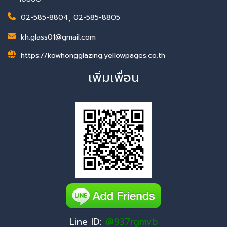
02-585-8804
,
02-585-8805
kh.glass01@gmail.com
https://kowhongglazing.yellowpages.co.th
เพิ่มเพื่อน
Line ID:
@937rgmvb