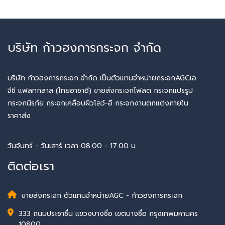
บริษัท ก้าวฮงการกระจก จำกัด
บริษัท ก้าวฮงการกระจก จำกัด เป็นตัวแทนจำหน่ายกระจกAGCเอ
จีซี แฟลทกลาส (ไทยอาซาฮี) ขายส่งกระจกโฟลต กระจกแปรรูป
กระจกนิรภัย กระจกเคลือบผิวโลว์-อี กระจกงานตกแต่งภายใน
ราคาส่ง
วันจันทร์ - วันเสาร์ เวลา 08.00 - 17.00 น.
ติดต่อเรา
ขายส่งกระจก ตัวแทนจำหน่ายAGC - ก้าวฮงการกระจก
333 ถนนประชาชื่น แขวงบางซื่อ เขตบางซื่อ กรุงเทพมหานคร
10800