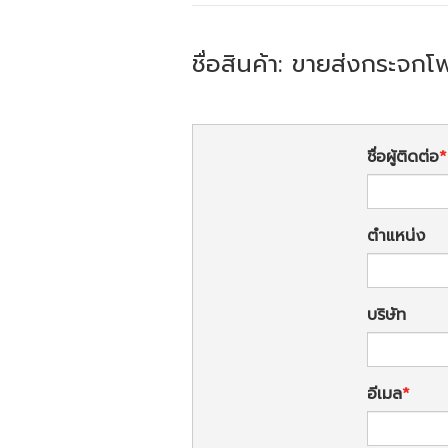
ชื่อสินค้า: ขายส่งกระจก
ชื่อผู้ติดต่อ
ตำแหน่ง
บริษัท
อีเมล