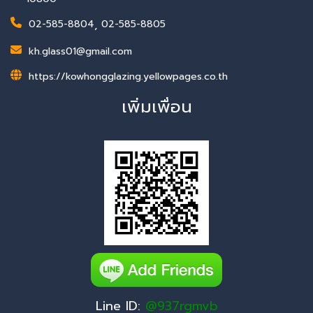
02-585-8804
,
02-585-8805
kh.glass01@gmail.com
https://kowhongglazing.yellowpages.co.th
เพิ่มเพื่อน
Line ID:
@937rgmvb