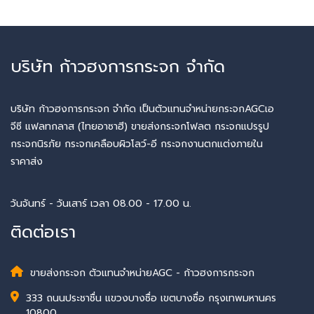
บริษัท ก้าวฮงการกระจก จำกัด
บริษัท ก้าวฮงการกระจก จำกัด เป็นตัวแทนจำหน่ายกระจกAGCเอ
จีซี แฟลทกลาส (ไทยอาซาฮี) ขายส่งกระจกโฟลต กระจกแปรรูป
กระจกนิรภัย กระจกเคลือบผิวโลว์-อี กระจกงานตกแต่งภายใน
ราคาส่ง
วันจันทร์ - วันเสาร์ เวลา 08.00 - 17.00 น.
ติดต่อเรา
ขายส่งกระจก ตัวแทนจำหน่ายAGC - ก้าวฮงการกระจก
333 ถนนประชาชื่น แขวงบางซื่อ เขตบางซื่อ กรุงเทพมหานคร
10800