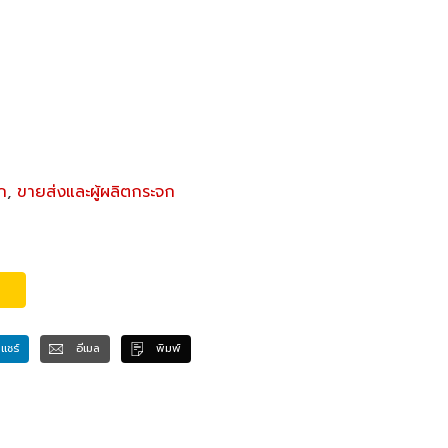
ก
,
ขายส่งและผู้ผลิตกระจก
แชร์
อีเมล
พิมพ์