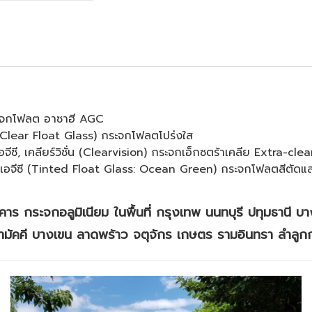
ะจกโฟลต อาซาฮี AGC
(Clear Float Glass) กระจกโฟลตโปร่งใส
ีซี, เคลียร์วิชั่น (Clearvision) กระจกเอ็กซตร้าเคลีย Extra-clea
อจีซี (Tinted Float Glass: Ocean Green) กระจกโฟลตสีตัดแสง
ร กระจกอลูมิเนียม ในพื้นที่ กรุงเทพ นนทบุรี ปทุมธานี บา
ามัคคี บางเขน ลาดพร้าว จตุจักร เกษตร รามอินทรา ลำลูก