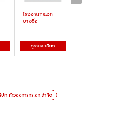
โรงงานกระจก
กระจกเทมเปอร์
ข
บางซื่อ
ราคาโรงงาน
บา
ดูรายละเอียด
ดูรายละเอียด
ริษัท ก้าวฮงการกระจก จำกัด