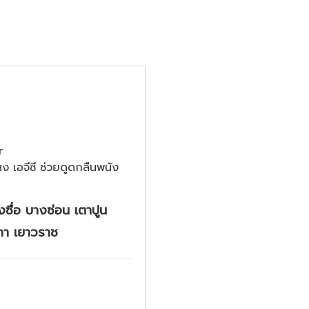
r
 เอจีซี ช่วยดูดกลืนพนัง
งซื่อ บางซ่อน เตาปูน
กา เยาวราช