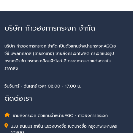
บริษัท ก้าวฮงการกระจก จำกัด
บริษัท ก้าวฮงการกระจก จำกัด เป็นตัวแทนจำหน่ายกระจกAGCเอ
จีซี แฟลทกลาส (ไทยอาซาฮี) ขายส่งกระจกโฟลต กระจกแปรรูป
กระจกนิรภัย กระจกเคลือบผิวโลว์-อี กระจกงานตกแต่งภายใน
ราคาส่ง
วันจันทร์ - วันเสาร์ เวลา 08.00 - 17.00 น.
ติดต่อเรา
ขายส่งกระจก ตัวแทนจำหน่ายAGC - ก้าวฮงการกระจก
333 ถนนประชาชื่น แขวงบางซื่อ เขตบางซื่อ กรุงเทพมหานคร
10800