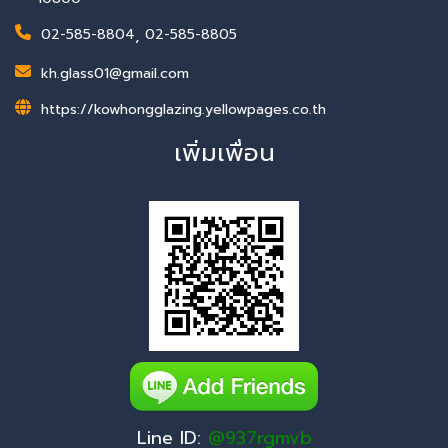
02-585-8804
,
02-585-8805
kh.glass01@gmail.com
https://kowhongglazing.yellowpages.co.th
เพิ่มเพื่อน
Line ID:
@937rgmvb