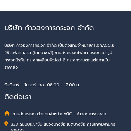
บริษัท ก้าวฮงการกระจก จำกัด
บริษัท ก้าวฮงการกระจก จำกัด เป็นตัวแทนจำหน่ายกระจกAGCเอ
จีซี แฟลทกลาส (ไทยอาซาฮี) ขายส่งกระจกโฟลต กระจกแปรรูป
กระจกนิรภัย กระจกเคลือบผิวโลว์-อี กระจกงานตกแต่งภายใน
ราคาส่ง
วันจันทร์ - วันเสาร์ เวลา 08.00 - 17.00 น.
ติดต่อเรา
ขายส่งกระจก ตัวแทนจำหน่ายAGC - ก้าวฮงการกระจก
333 ถนนประชาชื่น แขวงบางซื่อ เขตบางซื่อ กรุงเทพมหานคร
10800