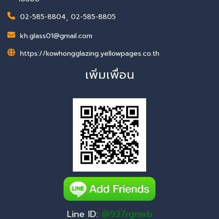
02-585-8804
,
02-585-8805
kh.glass01@gmail.com
https://kowhongglazing.yellowpages.co.th
เพิ่มเพื่อน
Line ID:
@937rgmvb