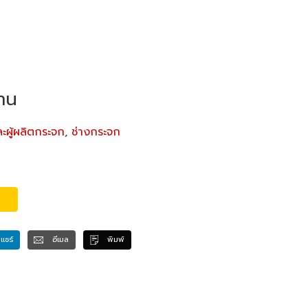
าน
ะผู้ผลิตกระจก
,
ช่างกระจก
แชร์
อีเมล
พิมพ์