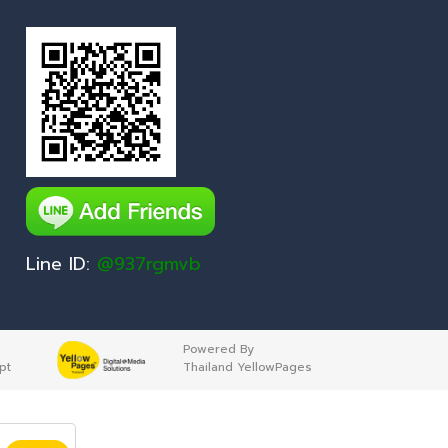
Line ID:
@937rgmvb
Powered By
pt
Thailand YellowPages