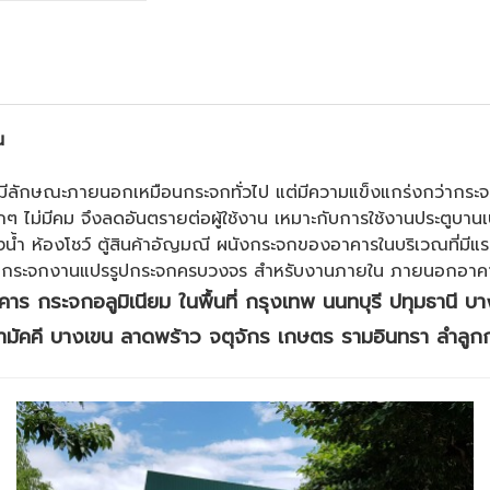
น
ักษณะภายนอกเหมือนกระจกทั่วไป แต่มีความแข็งแกร่งกว่ากระจกทั่
กๆ ไม่มีคม จึงลดอันตรายต่อผู้ใช้งาน เหมาะกับการใช้งานประตูบา
องน้ำ ห้องโชว์ ตู้สินค้าอัญมณี ผนังกระจกของอาคารในบริเวณที่มี
่ายกระจกงานแปรรูปกระจกครบวงจร สำหรับงานภายใน ภายนอกอาค
ร กระจกอลูมิเนียม ในพื้นที่ กรุงเทพ นนทบุรี ปทุมธานี บา
ามัคคี บางเขน ลาดพร้าว จตุจักร เกษตร รามอินทรา ลำลูก