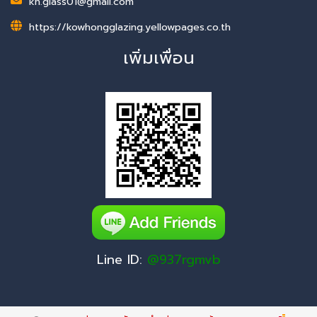
kh.glass01@gmail.com
https://kowhongglazing.yellowpages.co.th
เพิ่มเพื่อน
Line ID:
@937rgmvb